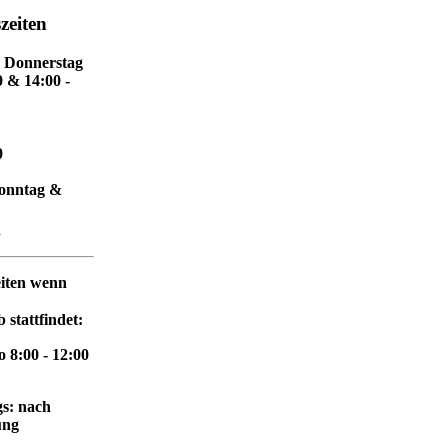
zeiten
 Donnerstag
0 & 14:00 -
0
Sonntag &
n
iten
wenn
 stattfindet:
 8:00 - 12:00
s: nach
ung